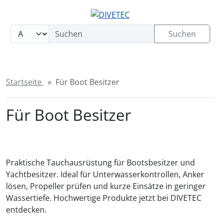
Sprungnavigation
Springe zum Inhalt
Springe zur Navigation
Suchen
Springe zum Login-Button
Springe zum Button für Einstellungen
Startseite
Für Boot Besitzer
Springe zu den allgemeinen Informationen
Für Boot Besitzer
Praktische Tauchausrüstung für Bootsbesitzer und
Yachtbesitzer. Ideal für Unterwasserkontrollen, Anker
lösen, Propeller prüfen und kurze Einsätze in geringer
Wassertiefe. Hochwertige Produkte jetzt bei DIVETEC⁠
entdecken.