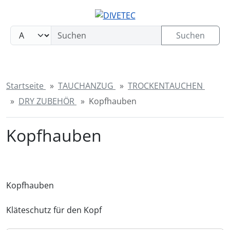
Sprungnavigation
Springe zum Inhalt
Springe zur Navigation
Suchen
Springe zum Login-Button
Springe zum Button für Einstellungen
Startseite
TAUCHANZUG
TROCKENTAUCHEN
Springe zu den allgemeinen Informationen
DRY ZUBEHÖR
Kopfhauben
Kopfhauben
Kopfhauben
Kläteschutz für den Kopf