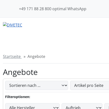
Sprungnavigation
Springe zum Inhalt
+49 171 88 28 800 optimal WhatsApp
Springe zur Navigation
Springe zum Login-Button
Springe zum Button für Einstellungen
Springe zu den allgemeinen Informationen
Startseite
Angebote
Angebote
Hier können Sie die nachfolgenden Artikel umsortieren u
Hier können Sie die nachfolgenden Artikel nach ihren Eige
Filteroptionen: