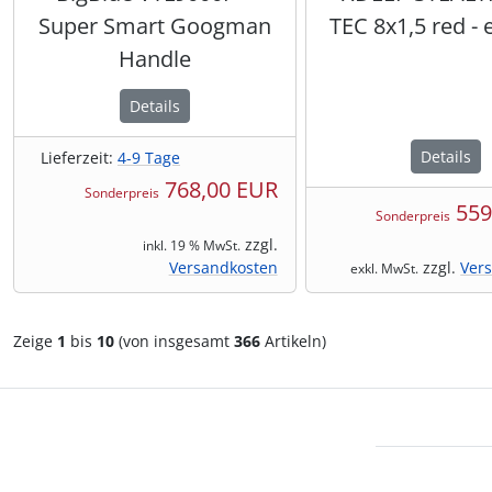
Super Smart Googman
TEC 8x1,5 red - 
Handle
Details
Details
Lieferzeit:
4-9 Tage
768,00 EUR
Sonderpreis
559
Sonderpreis
zzgl.
inkl. 19 % MwSt.
Versandkosten
zzgl.
Ver
exkl. MwSt.
Zeige
1
bis
10
(von insgesamt
366
Artikeln)