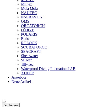
MiFlex
Mola Mola
NAUTEC
NoGRAVITY
OMS
ORCATORCH
O`DIVE
POLARIS
Ratio
ROLOCK
SCUBAFORCE
SEACRAFT
Shearwater
Si Tech
TillyTec
Waterproof Diving International AB
XDEEP
Angebote
Neue Artikel
Schließen