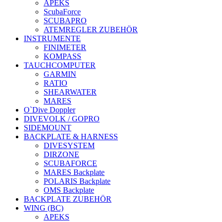
APEKS
ScubaForce
SCUBAPRO
ATEMREGLER ZUBEHÖR
INSTRUMENTE
FINIMETER
KOMPASS
TAUCHCOMPUTER
GARMIN
RATIO
SHEARWATER
MARES
O`Dive Doppler
DIVEVOLK / GOPRO
SIDEMOUNT
BACKPLATE & HARNESS
DIVESYSTEM
DIRZONE
SCUBAFORCE
MARES Backplate
POLARIS Backplate
OMS Backplate
BACKPLATE ZUBEHÖR
WING (BC)
APEKS