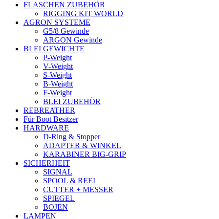
FLASCHEN ZUBEHÖR
RIGGING KIT WORLD
AGRON SYSTEME
G5/8 Gewinde
ARGON Gewinde
BLEI GEWICHTE
P-Weight
V-Weight
S-Weight
B-Weight
F-Weight
BLEI ZUBEHÖR
REBREATHER
Für Boot Besitzer
HARDWARE
D-Ring & Stopper
ADAPTER & WINKEL
KARABINER BIG-GRIP
SICHERHEIT
SIGNAL
SPOOL & REEL
CUTTER + MESSER
SPIEGEL
BOJEN
LAMPEN