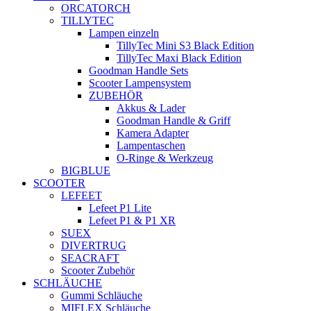
ORCATORCH
TILLYTEC
Lampen einzeln
TillyTec Mini S3 Black Edition
TillyTec Maxi Black Edition
Goodman Handle Sets
Scooter Lampensystem
ZUBEHÖR
Akkus & Lader
Goodman Handle & Griff
Kamera Adapter
Lampentaschen
O-Ringe & Werkzeug
BIGBLUE
SCOOTER
LEFEET
Lefeet P1 Lite
Lefeet P1 & P1 XR
SUEX
DIVERTRUG
SEACRAFT
Scooter Zubehör
SCHLÄUCHE
Gummi Schläuche
MIFLEX Schläuche