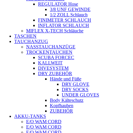
REGULATOR Hose
3/8 UNF GEWINDE
1/2 ZOLL Schlauch
FINIMETER SCHLAUCH
INFLATOR SCHLAUCH
MIFLEX X-TECH Schläuche
TASCHEN
TAUCHANZUG
NASSTAUCHANZÜGE
TROCKENTAUCHEN
SCUBA FORCEC
KALLWEIT
DIVESYSTEM
DRY ZUBEHÖR
Hände und Füße
DRY GLOVE
DRY SOCKS
UNDER GLOVES
Body Kälteschutz
Kopfhauben
ZUBEHÖR
AKKU-TANKS
E/O WAM CORD
E/O WAM CORD
E/O WAM CORD