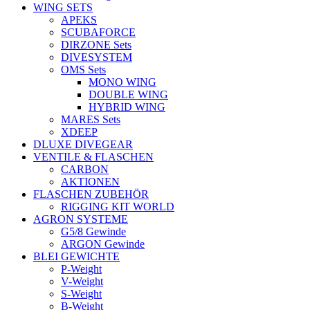
WING SETS
APEKS
SCUBAFORCE
DIRZONE Sets
DIVESYSTEM
OMS Sets
MONO WING
DOUBLE WING
HYBRID WING
MARES Sets
XDEEP
DLUXE DIVEGEAR
VENTILE & FLASCHEN
CARBON
AKTIONEN
FLASCHEN ZUBEHÖR
RIGGING KIT WORLD
AGRON SYSTEME
G5/8 Gewinde
ARGON Gewinde
BLEI GEWICHTE
P-Weight
V-Weight
S-Weight
B-Weight