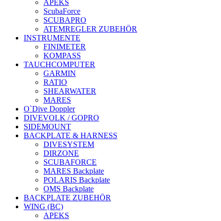
APEKS
ScubaForce
SCUBAPRO
ATEMREGLER ZUBEHÖR
INSTRUMENTE
FINIMETER
KOMPASS
TAUCHCOMPUTER
GARMIN
RATIO
SHEARWATER
MARES
O`Dive Doppler
DIVEVOLK / GOPRO
SIDEMOUNT
BACKPLATE & HARNESS
DIVESYSTEM
DIRZONE
SCUBAFORCE
MARES Backplate
POLARIS Backplate
OMS Backplate
BACKPLATE ZUBEHÖR
WING (BC)
APEKS