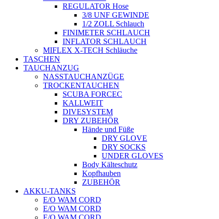
REGULATOR Hose
3/8 UNF GEWINDE
1/2 ZOLL Schlauch
FINIMETER SCHLAUCH
INFLATOR SCHLAUCH
MIFLEX X-TECH Schläuche
TASCHEN
TAUCHANZUG
NASSTAUCHANZÜGE
TROCKENTAUCHEN
SCUBA FORCEC
KALLWEIT
DIVESYSTEM
DRY ZUBEHÖR
Hände und Füße
DRY GLOVE
DRY SOCKS
UNDER GLOVES
Body Kälteschutz
Kopfhauben
ZUBEHÖR
AKKU-TANKS
E/O WAM CORD
E/O WAM CORD
E/O WAM CORD