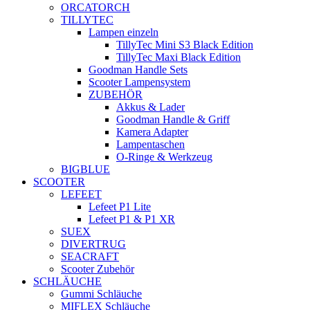
ORCATORCH
TILLYTEC
Lampen einzeln
TillyTec Mini S3 Black Edition
TillyTec Maxi Black Edition
Goodman Handle Sets
Scooter Lampensystem
ZUBEHÖR
Akkus & Lader
Goodman Handle & Griff
Kamera Adapter
Lampentaschen
O-Ringe & Werkzeug
BIGBLUE
SCOOTER
LEFEET
Lefeet P1 Lite
Lefeet P1 & P1 XR
SUEX
DIVERTRUG
SEACRAFT
Scooter Zubehör
SCHLÄUCHE
Gummi Schläuche
MIFLEX Schläuche