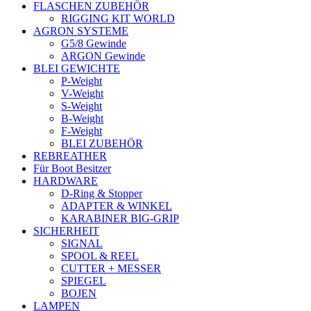
FLASCHEN ZUBEHÖR
RIGGING KIT WORLD
AGRON SYSTEME
G5/8 Gewinde
ARGON Gewinde
BLEI GEWICHTE
P-Weight
V-Weight
S-Weight
B-Weight
F-Weight
BLEI ZUBEHÖR
REBREATHER
Für Boot Besitzer
HARDWARE
D-Ring & Stopper
ADAPTER & WINKEL
KARABINER BIG-GRIP
SICHERHEIT
SIGNAL
SPOOL & REEL
CUTTER + MESSER
SPIEGEL
BOJEN
LAMPEN