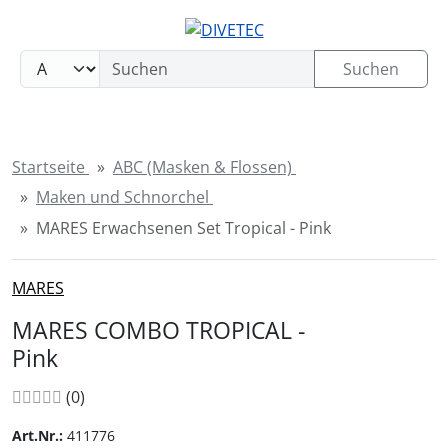
Sprungnavigation
Springe zum Inhalt
Springe zur Navigation
Suchen
Springe zum Login-Button
Springe zum Button für Einstellungen
Startseite
ABC (Masken & Flossen)
Springe zu den allgemeinen Informationen
Maken und Schnorchel
MARES Erwachsenen Set Tropical - Pink
MARES
MARES COMBO TROPICAL -
Pink
Bewertungen:
Bewertungen
(0
)
Art.Nr.:
411776