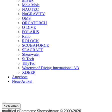
MiFlex
Mola Mola
NAUTEC
NoGRAVITY
OMS
ORCATORCH
O`DIVE
POLARIS
Ratio
ROLOCK
SCUBAFORCE
SEACRAFT
Shearwater
Si Tech
TillyTec
Waterproof Diving International AB
XDEEP
Angebote
Neue Artikel
Schließen
mod
ified eCommerce Shopsoftware © 2009-2026