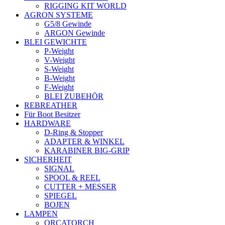
RIGGING KIT WORLD
AGRON SYSTEME
G5/8 Gewinde
ARGON Gewinde
BLEI GEWICHTE
P-Weight
V-Weight
S-Weight
B-Weight
F-Weight
BLEI ZUBEHÖR
REBREATHER
Für Boot Besitzer
HARDWARE
D-Ring & Stopper
ADAPTER & WINKEL
KARABINER BIG-GRIP
SICHERHEIT
SIGNAL
SPOOL & REEL
CUTTER + MESSER
SPIEGEL
BOJEN
LAMPEN
ORCATORCH