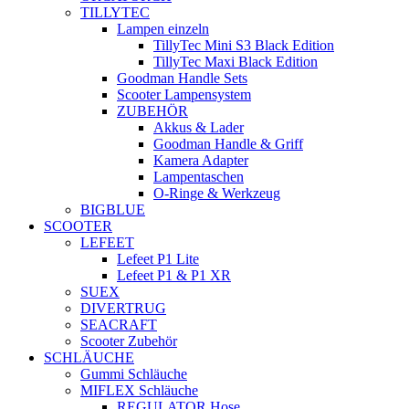
TILLYTEC
Lampen einzeln
TillyTec Mini S3 Black Edition
TillyTec Maxi Black Edition
Goodman Handle Sets
Scooter Lampensystem
ZUBEHÖR
Akkus & Lader
Goodman Handle & Griff
Kamera Adapter
Lampentaschen
O-Ringe & Werkzeug
BIGBLUE
SCOOTER
LEFEET
Lefeet P1 Lite
Lefeet P1 & P1 XR
SUEX
DIVERTRUG
SEACRAFT
Scooter Zubehör
SCHLÄUCHE
Gummi Schläuche
MIFLEX Schläuche
REGULATOR Hose