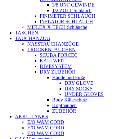
3/8 UNF GEWINDE
1/2 ZOLL Schlauch
FINIMETER SCHLAUCH
INFLATOR SCHLAUCH
MIFLEX X-TECH Schläuche
TASCHEN
TAUCHANZUG
NASSTAUCHANZÜGE
TROCKENTAUCHEN
SCUBA FORCEC
KALLWEIT
DIVESYSTEM
DRY ZUBEHÖR
Hände und Füße
DRY GLOVE
DRY SOCKS
UNDER GLOVES
Body Kälteschutz
Kopfhauben
ZUBEHÖR
AKKU-TANKS
E/O WAM CORD
E/O WAM CORD
E/O WAM CORD
GAS Management