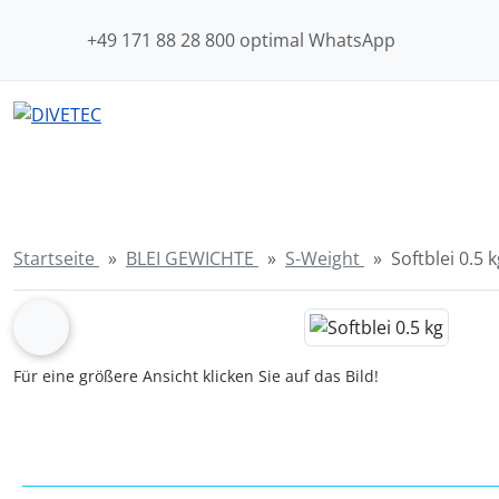
Sprungnavigation
Springe zum Inhalt
+49 171 88 28 800 optimal WhatsApp
Springe zur Navigation
Springe zum Login-Button
Springe zum Button für Einstellungen
Springe zu den allgemeinen Informationen
Startseite
BLEI GEWICHTE
S-Weight
Softblei 0.5 
Wenn mehr als ein Produktbild exitiert, können Sie die "Z
zurück
Für eine größere Ansicht klicken Sie auf das Bild!