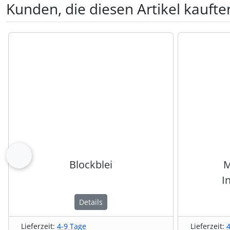
Kunden, die diesen Artikel kauften
Es folgt ein Produktslider - navigieren Sie mit der Tab-Tas
zurück
Blockblei
M
I
Details
Lieferzeit:
4-9 Tage
Lieferzeit: