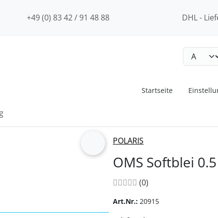
+49 (0) 83 42 / 91 48 88
DHL - Lief
Startseite
Einstell
kg
urück-" und "Vor-Button" nutzen, um zwischen den Bildern zu
POLARIS
vor
OMS Softblei 0.5
Bewertungen:
Bewertungen
(0
)
Art.Nr.:
20915