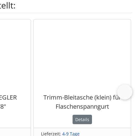
llt:
vor
REGLER
Trimm-Bleitasche (klein) für
8"
Flaschenspanngurt
Details
Lieferzeit:
4-9 Tage