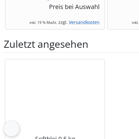
Preis bei Auswahl
zzgl.
Versandkosten
inkl. 19 % MwSt.
inkl
Zuletzt angesehen
Es folgt ein Produktslider - navigieren Sie mit der Tab-Tas
zurück
Softblei 0.5 kg