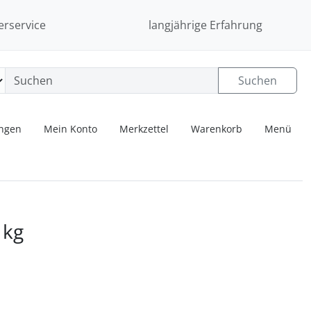
erservice
langjährige Erfahrung
Suchen
ungen
Mein Konto
Merkzettel
Warenkorb
Menü
 navigieren. Zum Vergrößern klicken Sie auf das Bild.
 kg