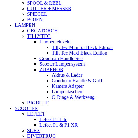
SPOOL & REEL
CUTTER + MESSER
SPIEGEL
BOJEN
LAMPEN
ORCATORCH
TILLYTEC
Lampen einzeln
TillyTec Mini S3 Black Edition
TillyTec Maxi Black Edition
Goodman Handle Sets
Scooter Lampensystem
ZUBEHÖR
Akkus & Lader
Goodman Handle & Griff
Kamera Adapter
Lampentaschen
O-Ringe & Werkzeug
BIGBLUE
SCOOTER
LEFEET
Lefeet P1 Lite
Lefeet P1 & P1 XR
SUEX
DIVERTRUG