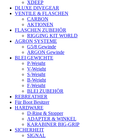
XDEEP
DLUXE DIVEGEAR
VENTILE & FLASCHEN
CARBON
AKTIONEN
FLASCHEN ZUBEHÖR
RIGGING KIT WORLD
AGRON SYSTEME
G5/8 Gewinde
ARGON Gewinde
BLEI GEWICHTE
P-Weight
V-Weight
S-Weight
B-Weight
F-Weight
BLEI ZUBEHÖR
REBREATHER
Für Boot Besitzer
HARDWARE
D-Ring & Stopper
ADAPTER & WINKEL
KARABINER BIG-GRIP
SICHERHEIT
SIGNAL