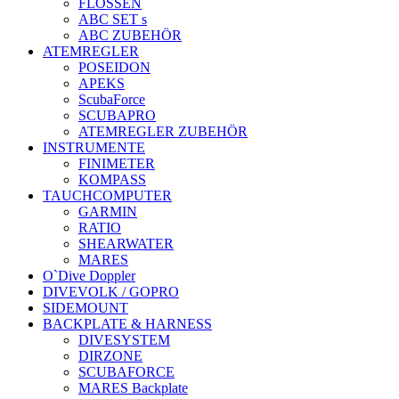
FLOSSEN
ABC SET s
ABC ZUBEHÖR
ATEMREGLER
POSEIDON
APEKS
ScubaForce
SCUBAPRO
ATEMREGLER ZUBEHÖR
INSTRUMENTE
FINIMETER
KOMPASS
TAUCHCOMPUTER
GARMIN
RATIO
SHEARWATER
MARES
O`Dive Doppler
DIVEVOLK / GOPRO
SIDEMOUNT
BACKPLATE & HARNESS
DIVESYSTEM
DIRZONE
SCUBAFORCE
MARES Backplate