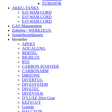
ZUBEHÖR
AKKU-TANKS
E/O WAM CORD
E/O WAM CORD
E/O WAM CORD
GAS Management
Zubehör / WERKZEUG
Sonderbestellungen
Hersteller
APEKS
AQUALUNG
BERTEC
BIGBLUE
BTS
CARBON SCOOTER
CARBONARM
DIRZONE
DIVERTUG
DIVESYSTEM
DIVETEC
DIVEVOLK
D°LUXE Dive Gear
EEZYCUT
Garmin
HALCYON