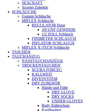
SEACRAFT
Scooter Zubehör
SCHLÄUCHE
Gummi Schläuche
MIFLEX Schläuche
REGULATOR Hose
3/8 UNF GEWINDE
1/2 ZOLL Schlauch
FINIMETER SCHLAUCH
INFLATOR SCHLAUCH
MIFLEX X-TECH Schläuche
TASCHEN
TAUCHANZUG
NASSTAUCHANZÜGE
TROCKENTAUCHEN
SCUBA FORCEC
KALLWEIT
DIVESYSTEM
DRY ZUBEHÖR
Hände und Füße
DRY GLOVE
DRY SOCKS
UNDER GLOVES
Body Kälteschutz
Kopfhauben