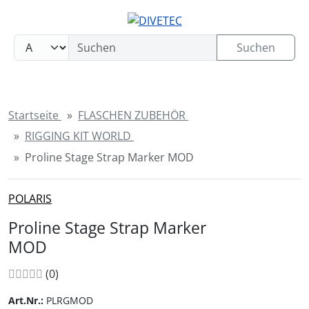
Sprungnavigation
Springe zum Inhalt
Springe zur Navigation
Suchen
Springe zum Login-Button
Springe zum Button für Einstellungen
Startseite
FLASCHEN ZUBEHÖR
Springe zu den allgemeinen Informationen
RIGGING KIT WORLD
Proline Stage Strap Marker MOD
POLARIS
Proline Stage Strap Marker
MOD
Bewertungen:
Bewertungen
(0
)
Art.Nr.:
PLRGMOD