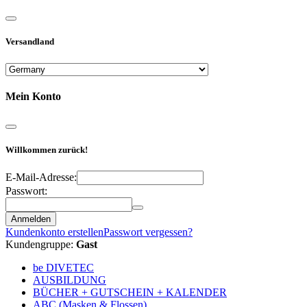
Versandland
Mein Konto
Willkommen zurück!
E-Mail-Adresse:
Passwort:
Anmelden
Kundenkonto erstellen
Passwort vergessen?
Kundengruppe:
Gast
be DIVETEC
AUSBILDUNG
BÜCHER + GUTSCHEIN + KALENDER
ABC (Masken & Flossen)